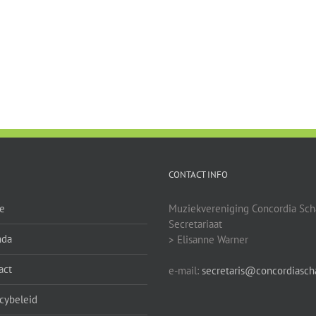
CONTACT INFO
e
Muziekvereniging Concordia Sch
Secretariaat
nda
> Elisanne Warner
act
e-mail:
secretaris@concordiascha
acybeleid