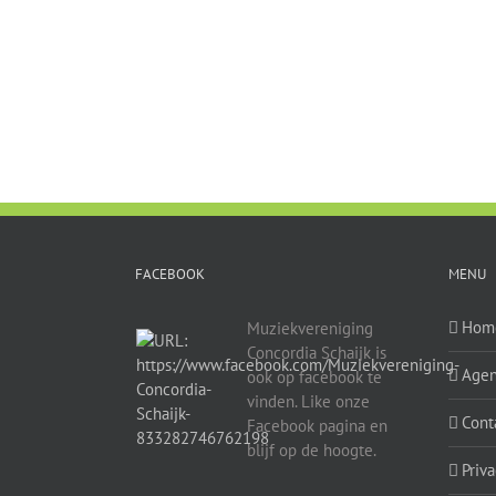
FACEBOOK
MENU
Hom
Muziekvereniging
Concordia Schaijk is
Age
ook op facebook te
vinden. Like onze
Cont
Facebook pagina en
blijf op de hoogte.
Priv