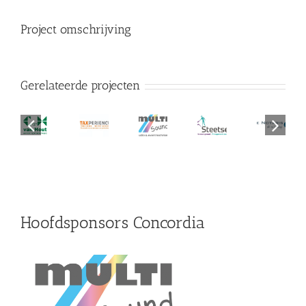
Project omschrijving
Gerelateerde projecten
Multi-
Eet-
TAXPERIENCE
Sound
&
van
Notary
Audio
Steetsel.nl
Borrelcafe
Hout
Services
&
De
Eventtechniek
Notaris
Hoofdsponsors Concordia