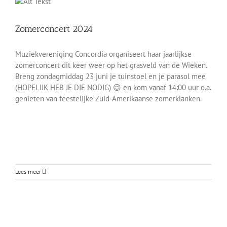
Zomerconcert 2024
Berichten
Zomerconcert 2024
Muziekvereniging Concordia organiseert haar jaarlijkse
zomerconcert dit keer weer op het grasveld van de Wieken.
Breng zondagmiddag 23 juni je tuinstoel en je parasol mee
(HOPELIJK HEB JE DIE NODIG) 😉 en kom vanaf 14:00 uur o.a.
genieten van feestelijke Zuid-Amerikaanse zomerklanken.
Lees meer
Jeugd heeft muzikale toekomst!