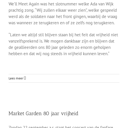
We’ll Meet Again was het slotnummer welke Ada van Wijk
prachtig zong. “Wij zullen elkaar weer zien”, welke gespeeld
werd als de soldaten naar het front gingen, waarbij de vraag
was wanneer ze terugkeren en of ze zelfs nog terugkeren.
“Laten we altijd stil blijven staan bij het feit dat vrijheid niet
vanzelfsprekend is. We mogen dankbaar zijn en blijven dat
de geallieerden ons 80 jaar geleden zo enorm geholpen
hebben en dat wij nog steeds in vrijheid kunnen leven.“
Lees meer
Market Garden 80 jaar vrijheid
Market Garden 80 jaar vrijheid
Berichten-Archief
Zondag 22 september a.s. staat het concert van de fanfare