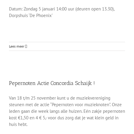
Datum: Zondag 5 januari 14:00 uur (deuren open 13.30),
Dorpshuis ‘De Phoenix’
Lees meer
Pepernoten Actie Concordia Schaijk !
Pepernoten Actie Concordia Schaijk !
Berichten-Archief
Van 18 t/m 25 november kunt u de muziekvereniging
steunen met de actie “Pepernoten voor muzieknoten”. Onze
leden gaan die week langs alle huizen. Eén zakje pepernoten
kost €1,50 en 4 € 5,- voor dus zorg dat je wat klein geld in
huis hebt.