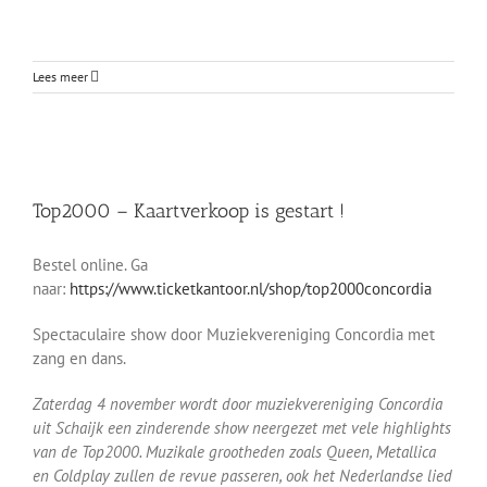
Lees meer
Top2000 – Kaartverkoop is gestart !
Top2000 – Kaartverkoop is gestart !
Berichten-Archief
Bestel online. Ga
naar:
https://www.ticketkantoor.nl/shop/top2000concordia
Spectaculaire show door Muziekvereniging Concordia met
zang en dans.
Zaterdag 4 november wordt door muziekvereniging Concordia
uit Schaijk een zinderende show neergezet met vele highlights
van de Top2000. Muzikale grootheden zoals Queen, Metallica
en Coldplay zullen de revue passeren, ook het Nederlandse lied